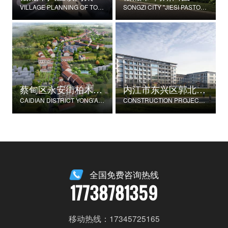
VILLAGE PLANNING OF TONGTAIHU VILLAGE, BABAO TOWN, SONGZI CITY
SONGZI CITY "JIESI PASTORAL" BEAUTIFUL RURAL DEMONSTRATION FILM CONSTRUCTION PROJECT
蔡甸区永安街柏木村郭家庄湾省级美丽乡村试点建设项目
内江市东兴区郭北养老服务中心建设项目
CAIDIAN DISTRICT YONG'AN STREET CYPRESS VILLAGE GUOJIAZHUANG BAY PROVINCIAL BEAUTIFUL VILLAGE PILOT CONSTRUCTION PROJECT
CONSTRUCTION PROJECT OF GUOBEI ELDERLY SERVICE CENTER IN DONGXING DISTRICT, NEIJIANG CITY
全国免费咨询热线
17738781359
移动热线：17345725165