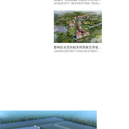
SONGZI CITY "JIESI PASTORAL" BEAUTIFUL RURAL DEMONSTRATION FILM CONSTRUCTION PROJECT
蔡甸区永安街柏木村郭家庄湾省级美丽乡村试点建设项目
CAIDIAN DISTRICT YONG'AN STREET CYPRESS VILLAGE GUOJIAZHUANG BAY PROVINCIAL BEAUTIFUL VILLAGE PILOT CONSTRUCTION PROJECT