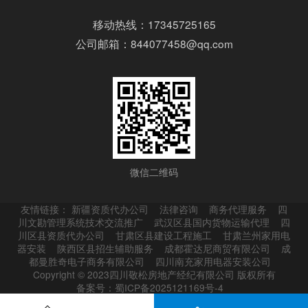
移动热线：17345725165
公司邮箱：844077458@qq.com
微信二维码
友情链接：
新疆资质代办公司
法律咨询
商务代理服务
四
川文勘管理系统技术交流推广
武汉区县国内货物运输代理
四
川区县资质代办公司
甘肃区县建设工程施工
甘肃兰州家用电
器安装
陕西区县招生辅助服务
成都霍达尼商贸有限公司
成
都曼胜奇电子商务有限公司
四川南充家用电器安装公司
Copyright © 2023四川敬松房地产经纪有限公司 版权所有
备案号：蜀ICP备2025121169号-4